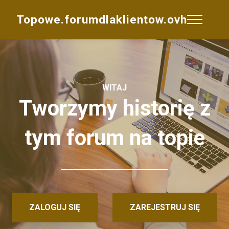
Topowe.forumdlaklientow.ovh
WITAJ
Tworzymy historię z
tym forum na topie
ZALOGUJ SIĘ
ZAREJESTRUJ SIĘ