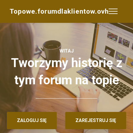
Topowe.forumdlaklientow.ovh
WITAJ
Tworzymy historię z
tym forum na topie
ZALOGUJ SIĘ
ZAREJESTRUJ SIĘ