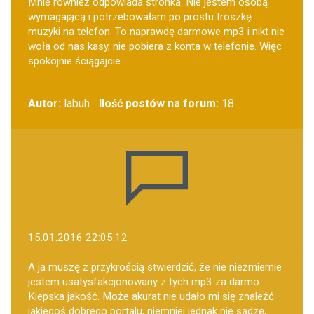
Mnie również odpowiada stronka. Nie jestem osobą
wymagającą i potrzebowałam po prostu troszkę
muzyki na telefon. To naprawdę darmowe mp3 i nikt nie
woła od nas kasy, nie pobiera z konta w telefonie. Więc
spokojnie ściągajcie.
Autor:
labuh
Ilość postów na forum:
18
15.01.2016 22:05:12
A ja muszę z przykrością stwierdzić, że nie niezmiernie
jestem usatysfakcjonowany z tych mp3 za darmo.
Kiepska jakość. Może akurat nie udało mi się znaleźć
jakiegoś dobrego portalu, niemniej jednak nie sądzę,